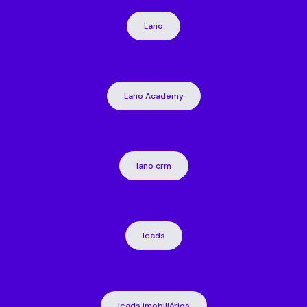
Lano
Lano Academy
lano crm
leads
leads imobiliários