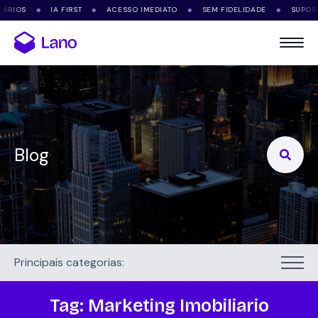
IA FIRST
ACESSO IMEDIATO
SEM FIDELIDADE
SUPORTE VIA W
●
●
●
●
Blog
Search
for:
Principais categorias:
Tag:
Marketing Imobiliario