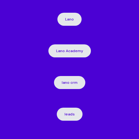
Lano
Lano Academy
lano crm
leads