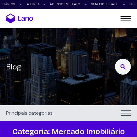
S
IA FIRST
ACESSO IMEDIATO
SEM FIDELIDADE
SUPORTE VI
●
●
●
●
Blog
Search
for:
Principais categorias:
Categoria:
Mercado Imobiliário