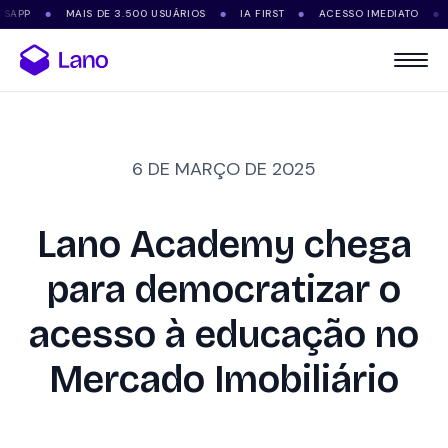
PP
MAIS DE 3.500 USUÁRIOS
IA FIRST
ACESSO IMEDIATO
SE
●
●
●
●
6 DE MARÇO DE 2025
Lano Academy chega
para democratizar o
acesso à educação no
Mercado Imobiliário