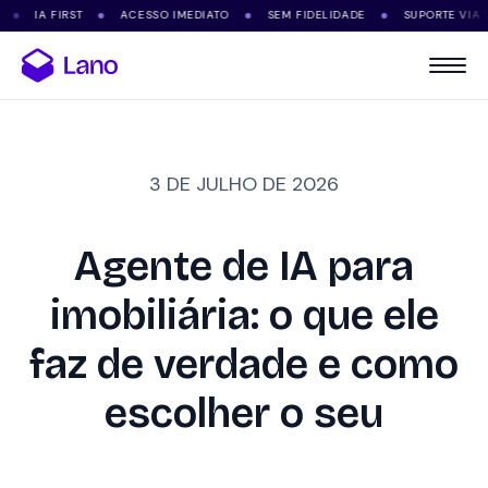
 FIRST
ACESSO IMEDIATO
SEM FIDELIDADE
SUPORTE VIA WHATSA
●
●
●
3 DE JULHO DE 2026
Agente de IA para
imobiliária: o que ele
faz de verdade e como
escolher o seu