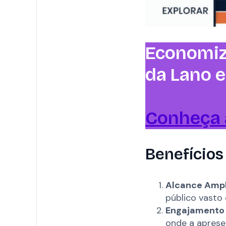
Economiz
da Lano 
Conheça 
Benefícios
Alcance Ampl
público vasto 
Engajamento 
onde a aprese