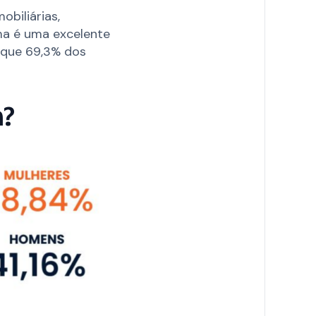
biliárias,
rma é uma excelente
á que 69,3% dos
m?