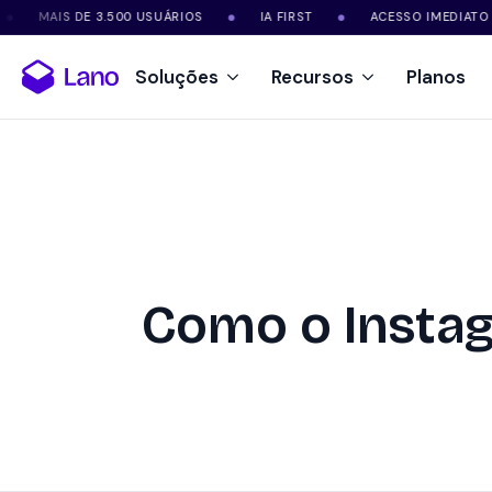
S DE 3.500 USUÁRIOS
IA FIRST
ACESSO IMEDIATO
S
●
●
●
Soluções
Recursos
Planos
Como o Instag