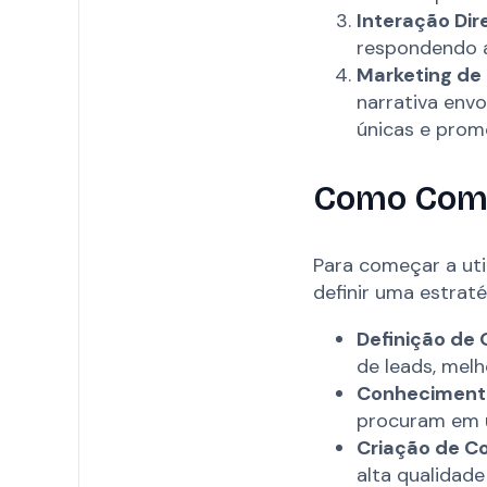
Interação Dir
respondendo a
Marketing de
narrativa env
únicas e prom
Como Com
Para começar a util
definir uma estratég
Definição de 
de leads, mel
Conhecimento
procuram em 
Criação de C
alta qualidad