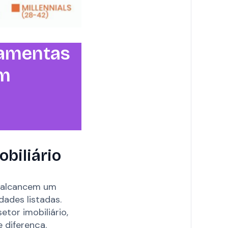
ramentas
am
biliário
s alcancem um
dades listadas.
etor imobiliário,
 diferença.