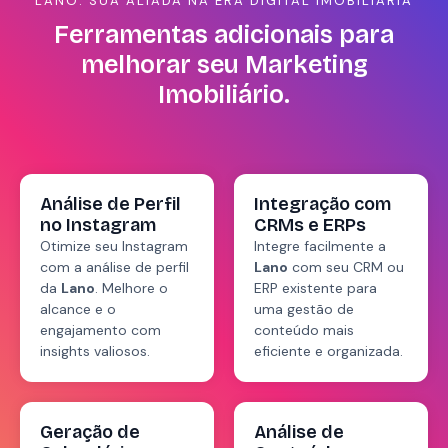
LANO: SUA ALIADA NA ERA DIGITAL IMOBILIÁRIA
Ferramentas adicionais para
melhorar seu Marketing
Imobiliário.
Análise de Perfil
Integração com
no Instagram
CRMs e ERPs
Otimize seu Instagram
Integre facilmente a
com a análise de perfil
Lano
com seu CRM ou
da
Lano
. Melhore o
ERP existente para
alcance e o
uma gestão de
engajamento com
conteúdo mais
insights valiosos.
eficiente e organizada.
Geração de
Análise de