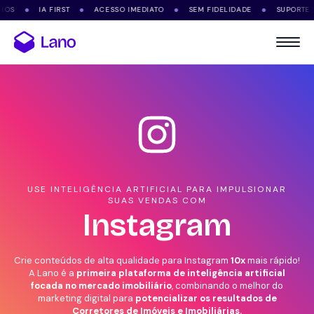
IA FIRST
ACESSO IMEDIATO
SEM FIDELIDADE
SUPORTE VIA WH
●
●
●
●
USE INTELIGÊNCIA ARTIFICIAL PARA IMPULSIONAR
SUAS VENDAS COM
Instagram
Crie conteúdos de alta qualidade para Instagram
10x
mais rápido!
A Lano é a
primeira plataforma de inteligência artificial
focada no mercado imobiliário
, combinando o melhor do
marketing digital para
potencializar os resultados de
Corretores de Imóveis e Imobiliárias.