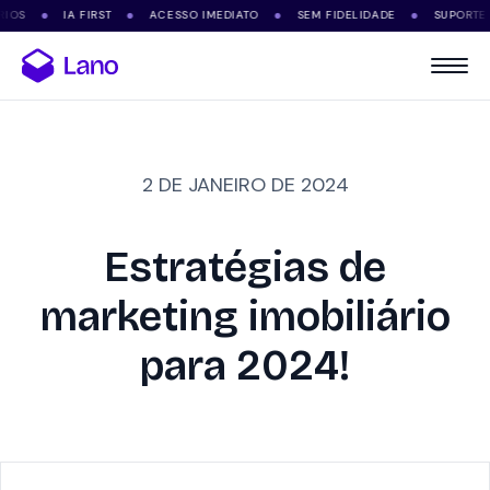
IA FIRST
ACESSO IMEDIATO
SEM FIDELIDADE
SUPORTE VIA WH
●
●
●
●
2 DE JANEIRO DE 2024
Estratégias de
marketing imobiliário
para 2024!