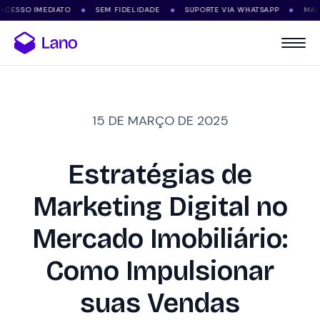
SSO IMEDIATO
SEM FIDELIDADE
SUPORTE VIA WHATSAPP
MAIS DE
●
●
●
15 DE MARÇO DE 2025
Estratégias de
Marketing Digital no
Mercado Imobiliário:
Como Impulsionar
suas Vendas