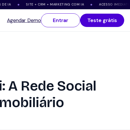
SITE + CRM + MARKETING COM IA
ACESSO IMEDIATO
●
●
●
Entrar
Teste grátis
Agendar Demo
: A Rede Social
mobiliário