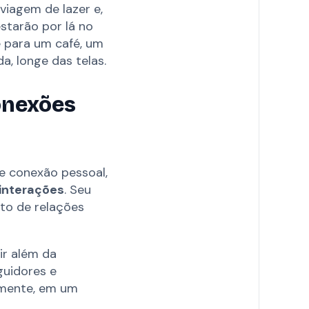
iagem de lazer e,
starão por lá no
 para um café, um
, longe das telas.
onexões
de conexão pessoal,
interações
. Seu
nto de relações
ir além da
guidores e
almente, em um