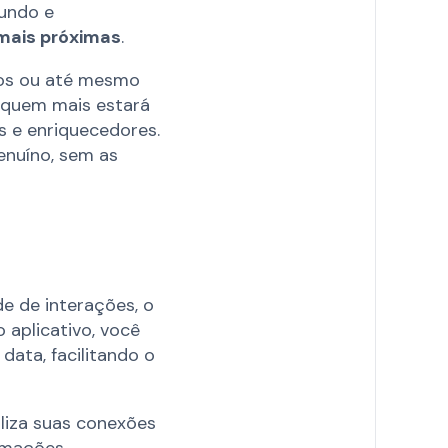
fundo e
 mais próximas
.
tos ou até mesmo
, quem mais estará
s e enriquecedores.
enuíno, sem as
de de interações, o
 aplicativo, você
ata, facilitando o
liza suas conexões
ormações