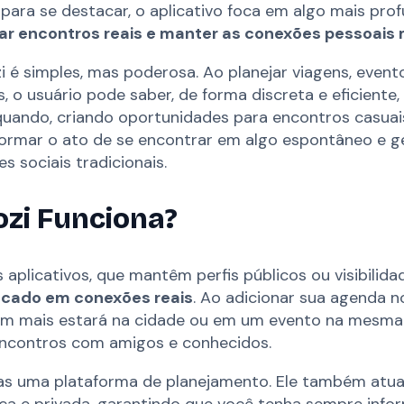
para se destacar, o aplicativo foca em algo mais pro
itar encontros reais e manter as conexões pessoais
 é simples, mas poderosa. Ao planejar viagens, even
s, o usuário pode saber, de forma discreta e eficiente
uando, criando oportunidades para encontros casuai
formar o ato de se encontrar em algo espontâneo e g
s sociais tradicionais.
zi Funciona?
 aplicativos, que mantêm perfis públicos ou visibilida
focado em conexões reais
. Ao adicionar sua agenda no
em mais estará na cidade ou em um evento na mesma d
contros com amigos e conhecidos.
as uma plataforma de planejamento. Ele também atua
ca e privada, garantindo que você tenha sempre inf