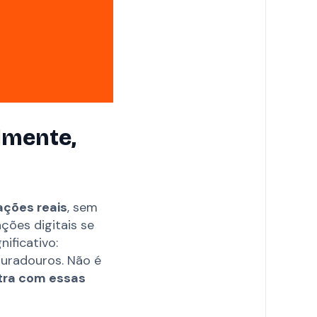
lmente,
ações reais
, sem
ções digitais se
nificativo:
duradouros. Não é
tra com essas