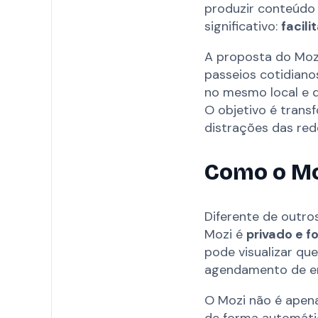
produzir conteúdo 
significativo:
facil
A proposta do Mozi
passeios cotidiano
no mesmo local e q
O objetivo é trans
distrações das rede
Como o Mo
Diferente de outros
Mozi é
privado e 
pode visualizar qu
agendamento de en
O Mozi não é apen
de forma automáti