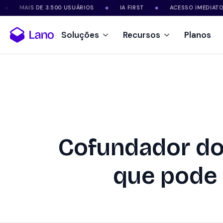
MAIS DE 3.500 USUÁRIOS
IA FIRST
ACESSO IMEDIATO
●
●
●
Soluções
Recursos
Planos
Cofundador do 
que pode 