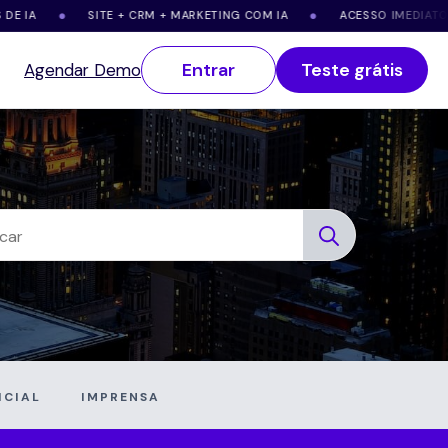
SITE + CRM + MARKETING COM IA
ACESSO IMEDIATO
●
●
●
Entrar
Teste grátis
Agendar Demo
Search
for:
ICIAL
IMPRENSA