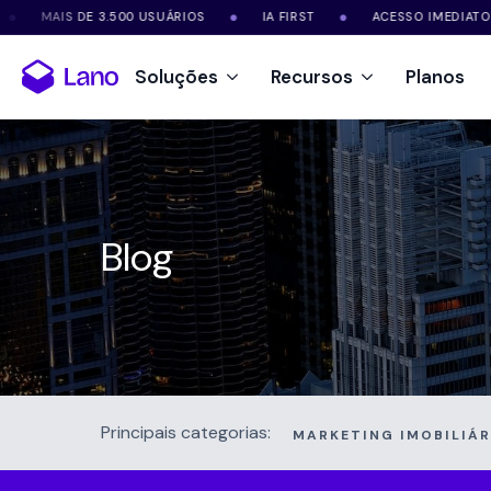
S DE 3.500 USUÁRIOS
IA FIRST
ACESSO IMEDIATO
●
●
●
Soluções
Recursos
Planos
Blog
Principais categorias:
MARKETING IMOBILIÁR