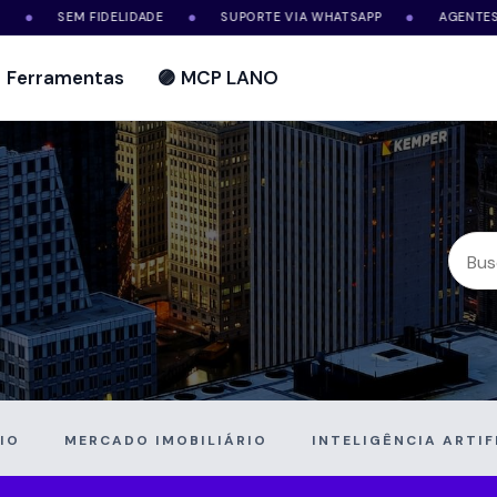
SEM FIDELIDADE
SUPORTE VIA WHATSAPP
AGENTES DE IA
●
●
Ferramentas
🟣 MCP LANO
IO
MERCADO IMOBILIÁRIO
INTELIGÊNCIA ARTIF