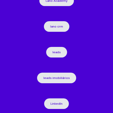
Lano Academy
lano crm
leads
leads imobiliários
LinkedIn