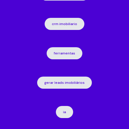
crm imobiliario
ferramentas
gerar leads imobiliários
ia