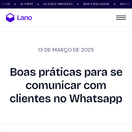
S
IA FIRST
ACESSO IMEDIATO
SEM FIDELIDADE
SUPORTE VIA
●
●
●
●
13 DE MARÇO DE 2025
Boas práticas para se
comunicar com
clientes no Whatsapp