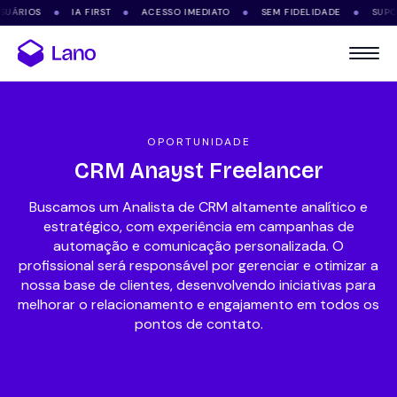
IOS
IA FIRST
ACESSO IMEDIATO
SEM FIDELIDADE
SUPORTE V
●
●
●
●
OPORTUNIDADE
CRM Anayst Freelancer
Buscamos um Analista de CRM altamente analítico e
estratégico, com experiência em campanhas de
automação e comunicação personalizada. O
profissional será responsável por gerenciar e otimizar a
nossa base de clientes, desenvolvendo iniciativas para
melhorar o relacionamento e engajamento em todos os
pontos de contato.