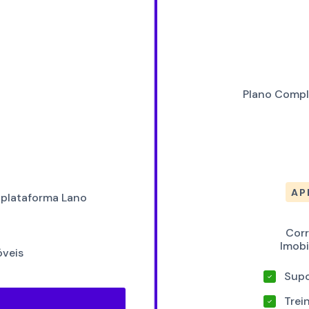
Plano Compl
AP
a plataforma Lano
Corr
Imobi
óveis
Supo
Trei