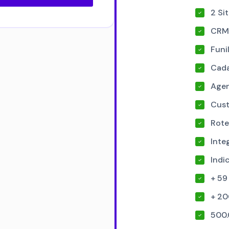
2 Sit
CRM
Funi
Cada
Agen
Cust
Rote
Inte
Indi
+ 59
+ 20
500.