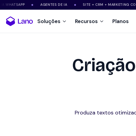
ATSAPP
AGENTES DE IA
SITE + CRM + MARKETING COM IA
●
●
Soluções
Recursos
Planos
Criação
Produza textos otimizad