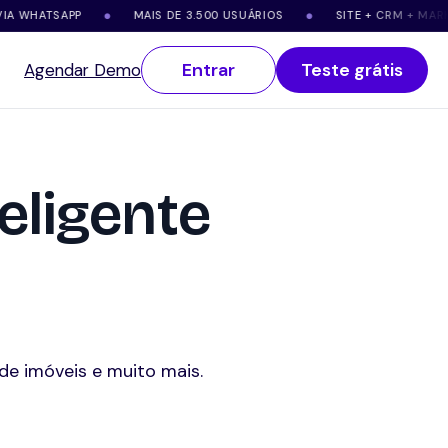
ATSAPP
MAIS DE 3.500 USUÁRIOS
SITE + CRM + MARKETING
●
●
Entrar
Teste grátis
Agendar Demo
eligente
de imóveis e muito mais.