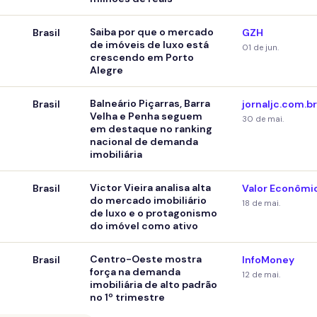
Saiba por que o mercado
Brasil
GZH
de imóveis de luxo está
01 de jun.
crescendo em Porto
Alegre
Balneário Piçarras, Barra
Brasil
jornaljc.com.br
Velha e Penha seguem
30 de mai.
em destaque no ranking
nacional de demanda
imobiliária
Victor Vieira analisa alta
Brasil
Valor Econômi
do mercado imobiliário
18 de mai.
de luxo e o protagonismo
do imóvel como ativo
Centro-Oeste mostra
Brasil
InfoMoney
força na demanda
12 de mai.
imobiliária de alto padrão
no 1º trimestre