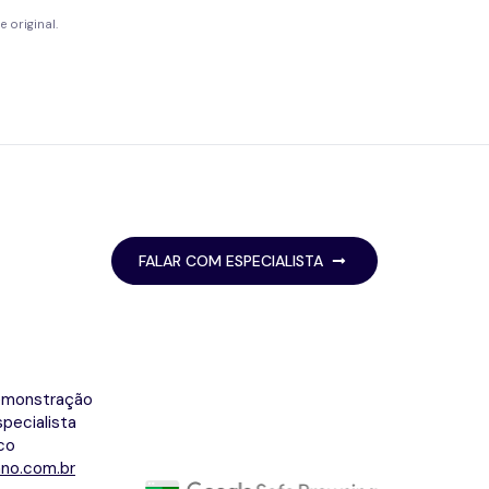
 original.
FALAR COM ESPECIALISTA
emonstração
pecialista
co
no.com.br