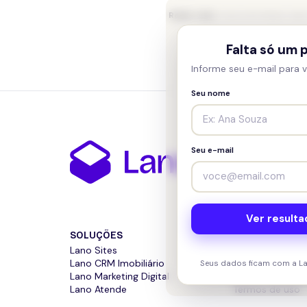
Radar Lano
· busca em tempo real n
Falta só um 
Informe seu e-mail para v
Seu nome
Seu e-mail
Ver resulta
SOLUÇÕES
SOBRE
Lano Sites
A Lano
Lano CRM Imobiliário
Blog
Seus dados ficam com a L
Lano Marketing Digital
Política de priv
Lano Atende
Termos de uso