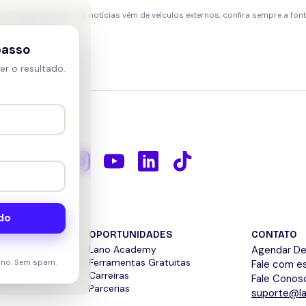
o Google Notícias · as notícias vêm de veículos externos, confira sempre a fonte
passo
er o resultado.
do
OPORTUNIDADES
CONTATO
Lano Academy
Agendar D
Ferramentas Gratuitas
ano. Sem spam.
Fale com es
acidade
Carreiras
Fale Conos
Parcerias
suporte@la