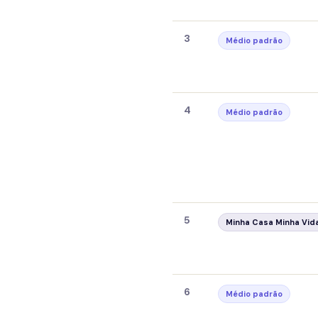
3
Médio padrão
4
Médio padrão
5
Minha Casa Minha Vid
6
Médio padrão