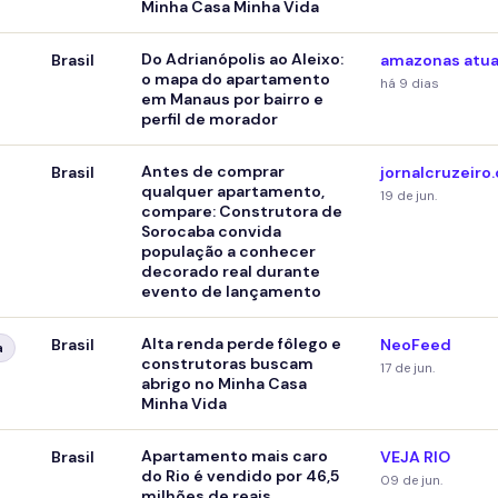
Minha Casa Minha Vida
Do Adrianópolis ao Aleixo:
Brasil
amazonas atua
o mapa do apartamento
há 9 dias
em Manaus por bairro e
perfil de morador
Antes de comprar
Brasil
jornalcruzeiro
qualquer apartamento,
19 de jun.
compare: Construtora de
Sorocaba convida
população a conhecer
decorado real durante
evento de lançamento
Alta renda perde fôlego e
Brasil
NeoFeed
a
construtoras buscam
17 de jun.
abrigo no Minha Casa
Minha Vida
Apartamento mais caro
Brasil
VEJA RIO
do Rio é vendido por 46,5
09 de jun.
milhões de reais