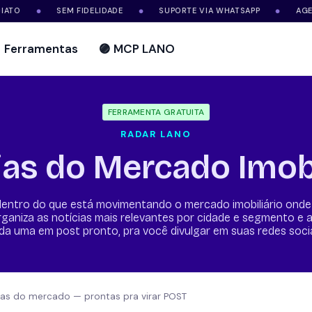
O
SEM FIDELIDADE
SUPORTE VIA WHATSAPP
AGENTE
●
●
●
Ferramentas
🟣 MCP LANO
FERRAMENTA GRATUITA
RADAR LANO
ias do Mercado Imobi
dentro do que está movimentando o mercado imobiliário onde
ganiza as notícias mais relevantes por cidade e segmento e 
da uma em post pronto, pra você divulgar em suas redes socia
ias do mercado — prontas pra virar POST