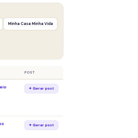
Minha Casa Minha Vida
POST
eio
✦ Gerar post
ss
✦ Gerar post