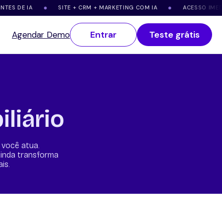
S DE IA
SITE + CRM + MARKETING COM IA
ACESSO IMEDIAT
●
●
Entrar
Teste grátis
Agendar Demo
liário
 você atua.
ainda transforma
is.