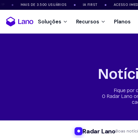
MAIS DE 3.500 USUÁRIOS
IA FIRST
ACESSO IMEDIAT
●
●
●
Soluções
Recursos
Planos
Notíc
Fique por 
O Radar Lano or
ca
Radar Lano
Boas notíc