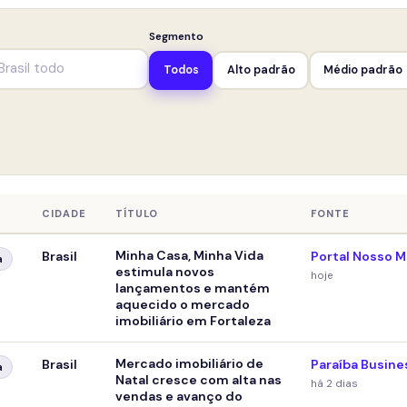
Segmento
Todos
Alto padrão
Médio padrão
CIDADE
TÍTULO
FONTE
Minha Casa, Minha Vida
Brasil
Portal Nosso M
a
estimula novos
hoje
lançamentos e mantém
aquecido o mercado
imobiliário em Fortaleza
Mercado imobiliário de
Brasil
Paraíba Busine
a
Natal cresce com alta nas
há 2 dias
vendas e avanço do