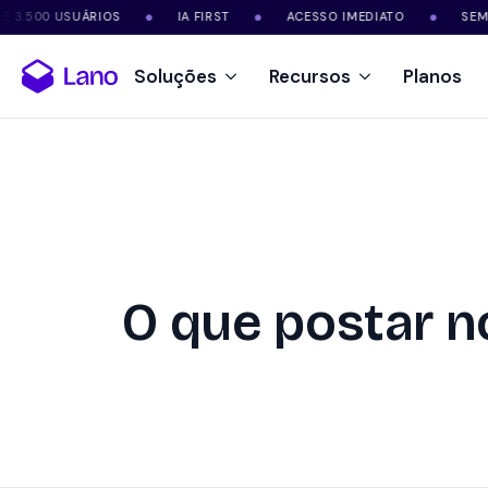
 USUÁRIOS
IA FIRST
ACESSO IMEDIATO
SEM FIDELID
●
●
●
Soluções
Recursos
Planos
O que postar n