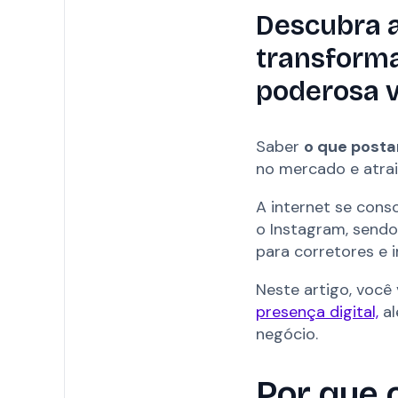
Descubra a
transforma
poderosa v
Saber
o que postar
no mercado e atrai
A internet se cons
o Instagram, sendo 
para corretores e i
Neste artigo, você
presença digital,
al
negócio.
Por que 