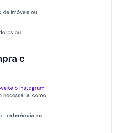
o de imóveis ou
dores ou
mpra e
veite o Instagram
 necessária, como
omo
referência no