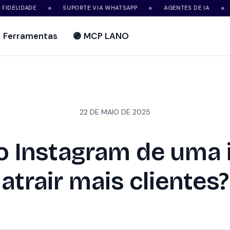
ADE
SUPORTE VIA WHATSAPP
AGENTES DE IA
SITE +
●
●
●
Ferramentas
🟣 MCP LANO
22 DE MAIO DE 2025
o Instagram de uma i
atrair mais clientes?