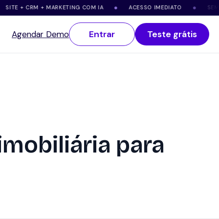
 CRM + MARKETING COM IA
ACESSO IMEDIATO
SEM FIDELID
●
●
Entrar
Teste grátis
Agendar Demo
mobiliária para