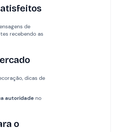
atisfeitos
mensagens de
entes recebendo as
mercado
ecoração, dicas de
ua autoridade
no
ara o