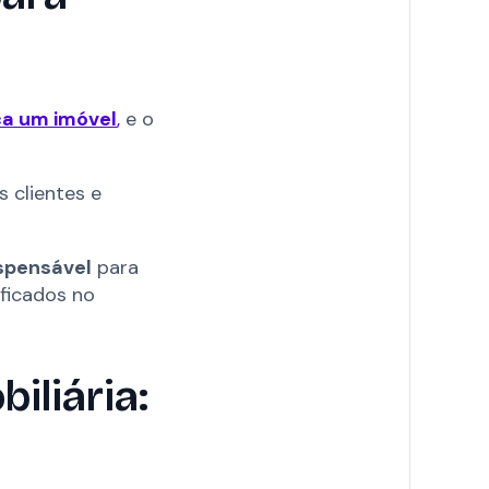
ca um imóvel
,
e o
 clientes e
ispensável
para
ificados no
iliária: