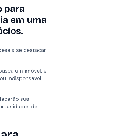
o para
ria em uma
ócios.
deseja se destacar
busca um imóvel, e
nou indispensável
lecerão sua
ortunidades de
para