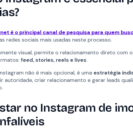
ias?
rnet é o principal canal de pesquisa para quem bus
s redes sociais mais usadas neste processo.
amente visual, permite o relacionamento direto com os
ormatos:
feed, stories, reels e lives
.
Instagram não é mais opcional, é uma
estratégia ind
r autoridade, criar relacionamento e gerar leads qual
o.
star no Instagram de imob
infalíveis