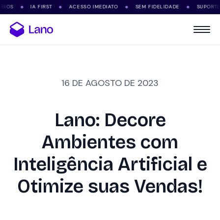
IA FIRST
ACESSO IMEDIATO
SEM FIDELIDADE
SUPORTE VIA 
●
●
●
●
16 DE AGOSTO DE 2023
Lano: Decore
Ambientes com
Inteligência Artificial e
Otimize suas Vendas!