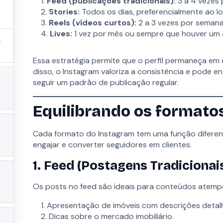
Feed (publicações tradicionais):
3 a 4 vezes
Stories:
Todos os dias, preferencialmente ao l
Reels (vídeos curtos):
2 a 3 vezes por seman
Lives:
1 vez por mês ou sempre que houver um 
Essa estratégia permite que o perfil permaneça em 
disso, o Instagram valoriza a consistência e pode 
CNPJ nº 56.174.319/0001-98 - Av. Brigadeiro F
seguir um padrão de publicação regular.
Equilibrando os formato
Cada formato do Instagram tem uma função diferente
engajar e converter seguidores em clientes.
1. Feed (Postagens Tradicionai
Os posts no feed são ideais para conteúdos atempo
Apresentação de imóveis com descrições detal
Dicas sobre o mercado imobiliário.