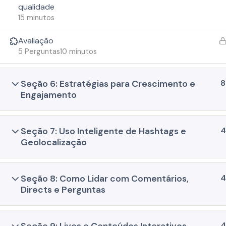
qualidade
15 minutos
Avaliação
5 Perguntas
10 minutos
© 2026 G3X Digital Group. Todos os direitos reservados.
8
Seção 6: Estratégias para Crescimento e
Engajamento
4
Seção 7: Uso Inteligente de Hashtags e
Geolocalização
4
Seção 8: Como Lidar com Comentários,
Directs e Perguntas
4