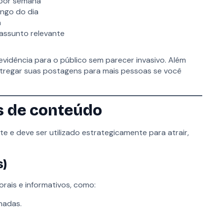
 por semana
ongo do dia
a
assunto relevante
evidência para o público sem parecer invasivo. Além
entregar suas postagens para mais pessoas se você
aria Lima, 2369, Conj. 1102, Jardim Paulistano - São Paulo/SP
s de conteúdo
 e deve ser utilizado estrategicamente para atrair,
s)
rais e informativos, como:
hadas.