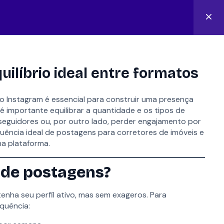
Área do aluno
ilíbrio ideal entre formatos
 Instagram é essencial para construir uma presença
o, é importante equilibrar a quantidade e os tipos de
seguidores ou, por outro lado, perder engajamento por
FALAR COM ESPECIALISTA
equência ideal de postagens para corretores de imóveis e
na plataforma.
l de postagens?
emonstração
nha seu perfil ativo, mas sem exageros. Para
pecialista
quência:
co
no.com.br