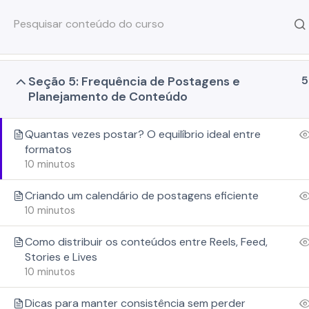
6
Seção 4: Divulgação Estratégica de Imóveis
no Instagram
TREINAMENTOS
WORKS
Início
Lano Academy
Marketing Digital I
5
Seção 5: Frequência de Postagens e
Planejamento de Conteúdo
Quantas vezes postar? O equilíbrio ideal entre
formatos
10 minutos
Criando um calendário de postagens eficiente
10 minutos
Como distribuir os conteúdos entre Reels, Feed,
SOLUÇÕES
SOBRE
Stories e Lives
Lano Sites
A Lano
10 minutos
Lano CRM Imobiliário
Blog
Lano Marketing Digital
Política de priv
Lano Atende
Termos de uso
Dicas para manter consistência sem perder