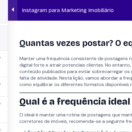
Instagram para Marketing Imobiliário
HOPS
BLOG
mobiliário
Quantas vezes postar? O equ
Manter uma frequência consistente de postagens no
digital forte e atrair potenciais clientes. No entant
conteúdo publicados para evitar sobrecarregar os 
falta de atividade. Nesta lição, vamos abordar a fr
como equilibrar os diferentes formatos disponíveis 
Qual é a frequência idea
OPORTUNIDADES
CONTATO
Lano Academy
Agendar D
O ideal é manter uma rotina de postagens que mante
Ferramentas Gratuitas
Fale com es
corretores de imóveis, recomenda-se a seguinte fre
acidade
Carreiras
Fale Conos
Parcerias
suporte@la