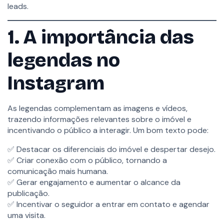
Lano Sites
leads.
Lano CRM Imobiliário
Avaliação
Lano Marketing Digital
Lano Atende
1. A importância das
5 Perguntas
10 minutos
legendas no
5
Seção 5: Frequência de
SOBRE
Postagens e
A Lano
Instagram
Blog
Planejamento de
Política de privacidade
Conteúdo
Termos de uso
As legendas complementam as imagens e vídeos,
trazendo informações relevantes sobre o imóvel e
incentivando o público a interagir. Um bom texto pode:
8
Seção 6: Estratégias
OPORTUNIDADES
para Crescimento e
Lano Academy
✅ Destacar os diferenciais do imóvel e despertar desejo.
Engajamento
Ferramentas Gratuitas
✅ Criar conexão com o público, tornando a
Carreiras
comunicação mais humana.
Parcerias
✅ Gerar engajamento e aumentar o alcance da
4
Seção 7: Uso Inteligente
publicação.
de Hashtags e
✅ Incentivar o seguidor a entrar em contato e agendar
CONTATO
Geolocalização
uma visita.
Agendar Demonstração