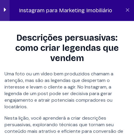
forma atrativa
Instagram para Marketing Imobiliário
10 minutos
Qualidade das fotos e vídeos:
Início
Lano Academy
Marketing Digital Imobiliário
o que fazer e o que evitar
Descrições persuasivas:
10 minutos
como criar legendas que
Descrições persuasivas:
vendem
como criar legendas que
vendem
10 minutos
Uma foto ou um vídeo bem produzidos chamam a
atenção, mas são as legendas que despertam o
Como criar senso de urgência
interesse e levam o cliente a agir. No Instagram, a
e escassez para acelerar
legenda de um post pode ser decisiva para gerar
FALAR COM ESPECIALISTA
decisões
engajamento e atrair potenciais compradores ou
10 minutos
locatários.
Nesta lição, você aprenderá a criar descrições
Estratégias para captar leads
persuasivas, explorando técnicas que tornam seu
via Direct e Link na Bio
SOLUÇÕES
conteúdo mais atrativo e eficiente para conversão de
15 minutos