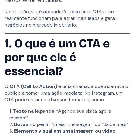
não converter em vendas.
Lano Sites
6
Seção 4: Divulgação
Lano CRM Imobiliário
Estratégica de Imóveis
Nesta lição, você aprenderá como criar CTAs que
Lano Marketing Digital
no Instagram
realmente funcionam para atrair mais leads e gerar
Lano Atende
negócios no mercado imobiliário.
5
Seção 5: Frequência de
SOBRE
1. O que é um CTA e
Postagens e
A Lano
Blog
Planejamento de
por que ele é
Política de privacidade
Conteúdo
Termos de uso
essencial?
8
Seção 6: Estratégias
OPORTUNIDADES
para Crescimento e
O
CTA (Call to Action)
é uma chamada que incentiva o
Lano Academy
Engajamento
público a tomar uma ação imediata. No Instagram, um
Ferramentas Gratuitas
CTA pode estar em diversos formatos, como:
Carreiras
Parcerias
Texto na legenda
: “Agende sua visita agora
4
Seção 7: Uso Inteligente
mesmo!”
de Hashtags e
Botão no perfil
: “Enviar mensagem” ou “Saiba mais”
CONTATO
Geolocalização
Elemento visual em uma imagem ou vídeo
:
Agendar Demonstração