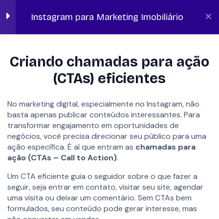
Geram Engajamento e
Leads
Instagram para Marketing Imobiliário
Tipos de conteúdo
Início
Lano Academy
Marketing Digital Imobiliário
essenciais
Criando chamadas para ação
10 minutos
(CTAs) eficientes
Storytelling: como contar
histórias para gerar conexão
No marketing digital, especialmente no Instagram, não
e interesse
basta apenas publicar conteúdos interessantes. Para
15 minutos
transformar engajamento em oportunidades de
negócios, você precisa direcionar seu público para uma
Criando chamadas para ação
ação específica. É aí que entram as
chamadas para
(CTAs) eficientes
ação (CTAs – Call to Action)
.
FALAR COM ESPECIALISTA
10 minutos
Um CTA eficiente guia o seguidor sobre o que fazer a
Avaliação
seguir, seja entrar em contato, visitar seu site, agendar
5 Perguntas
10 minutos
uma visita ou deixar um comentário. Sem CTAs bem
formulados, seu conteúdo pode gerar interesse, mas
SOLUÇÕES