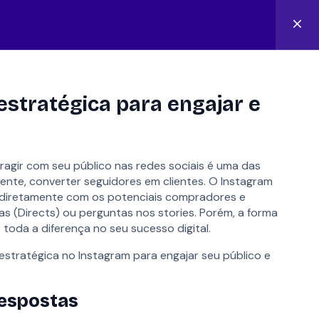
Área do aluno
stratégica para engajar e
eragir com seu público nas redes sociais é uma das
FALAR COM ESPECIALISTA
ente, converter seguidores em clientes. O Instagram
 diretamente com os potenciais compradores e
s (Directs) ou perguntas nos stories. Porém, a forma
oda a diferença no seu sucesso digital.
stratégica no Instagram para engajar seu público e
emonstração
pecialista
Respostas
co
no.com.br