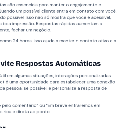
stas são essenciais para manter o engajamento e
uando um possível cliente entra em contato com você,
do possível. Isso não só mostra que você é acessível,
a boa impressão. Respostas rápidas aumentam a
ente, fechar um negócio.
como 24 horas. Isso ajuda a manter o contato ativo e a
aria Lima, 2369, Conj. 1102, Jardim Paulistano - São Paulo/SP
Evite Respostas Automáticas
til em algumas situações, interações personalizadas
ect é uma oportunidade para estabelecer uma conexão
da pessoa, se possível, e personalize a resposta de
o pelo comentário” ou “Em breve entraremos em
 rica e direta ao ponto.