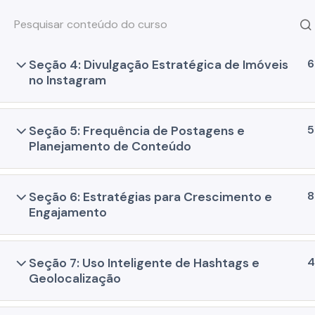
e Leads
TREINAMENTOS
WORKS
6
Seção 4: Divulgação Estratégica de Imóveis
no Instagram
Início
Lano Academy
Marketing Digital I
5
Seção 5: Frequência de Postagens e
Planejamento de Conteúdo
8
Seção 6: Estratégias para Crescimento e
Engajamento
SOLUÇÕES
SOBRE
4
Seção 7: Uso Inteligente de Hashtags e
Lano Sites
A Lano
Geolocalização
Lano CRM Imobiliário
Blog
Lano Marketing Digital
Política de priv
Lano Atende
Termos de uso