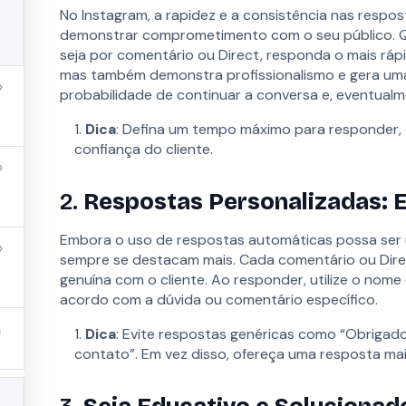
No Instagram, a rapidez e a consistência nas respo
demonstrar comprometimento com o seu público. Q
seja por comentário ou Direct, responda o mais rápi
mas também demonstra profissionalismo e gera um
probabilidade de continuar a conversa e, eventualm
Dica
: Defina um tempo máximo para responder, 
CNPJ nº 56.174.319/0001-98 - Av. Brigadeiro F
confiança do cliente.
2.
Respostas Personalizadas: 
Embora o uso de respostas automáticas possa ser ú
sempre se destacam mais. Cada comentário ou Dir
genuína com o cliente. Ao responder, utilize o nome 
acordo com a dúvida ou comentário específico.
Dica
: Evite respostas genéricas como “Obrigad
contato”. Em vez disso, ofereça uma resposta mais