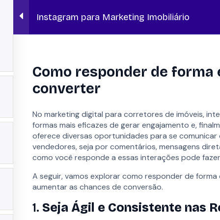
Instagram para Marketing Imobiliário
HOPS
BLOG
mobiliário
Como responder de forma e
converter
No marketing digital para corretores de imóveis, int
formas mais eficazes de gerar engajamento e, finalm
oferece diversas oportunidades para se comunicar
vendedores, seja por comentários, mensagens direta
como você responde a essas interações pode fazer t
OPORTUNIDADES
CONTATO
A seguir, vamos explorar como responder de forma e
Lano Academy
Agendar D
aumentar as chances de conversão.
Ferramentas Gratuitas
Fale com es
acidade
Carreiras
1.
Seja Ágil e Consistente nas 
Fale Conos
Parcerias
suporte@la