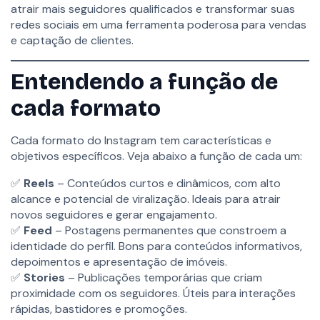
Stories e Lives
Lano Sites
atrair mais seguidores qualificados e transformar suas
10 minutos
Lano CRM Imobiliário
redes sociais em uma ferramenta poderosa para vendas
Lano Marketing Digital
e captação de clientes.
Lano Atende
Dicas para manter
consistência sem perder
Entendendo a função de
qualidade
SOBRE
15 minutos
cada formato
A Lano
Blog
Avaliação
Política de privacidade
Cada formato do Instagram tem características e
5 Perguntas
10 minutos
Termos de uso
objetivos específicos. Veja abaixo a função de cada um:
✅
Reels
– Conteúdos curtos e dinâmicos, com alto
8
Seção 6: Estratégias
OPORTUNIDADES
alcance e potencial de viralização. Ideais para atrair
para Crescimento e
Lano Academy
novos seguidores e gerar engajamento.
Engajamento
Ferramentas Gratuitas
✅
Feed
– Postagens permanentes que constroem a
Carreiras
identidade do perfil. Bons para conteúdos informativos,
Parcerias
depoimentos e apresentação de imóveis.
4
Seção 7: Uso Inteligente
✅
Stories
– Publicações temporárias que criam
de Hashtags e
proximidade com os seguidores. Úteis para interações
CONTATO
Geolocalização
rápidas, bastidores e promoções.
Agendar Demonstração