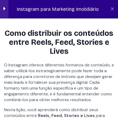
no Instagram
Instagram para Marketing Imobiliário
5
Seção 5: Frequência de
Início
Lano Academy
Marketing Digital Imobiliário
Postagens e
Como distribuir os conteúdos
Planejamento de
Conteúdo
entre Reels, Feed, Stories e
Lives
Quantas vezes postar? O
equilíbrio ideal entre
O Instagram oferece diferentes formatos de conteúdo, e
formatos
saber utilizá-los estrategicamente pode fazer toda a
10 minutos
diferença para corretores de imóveis que desejam gerar
mais leads e fortalecer sua presença digital. Cada
Criando um calendário de
FALAR COM ESPECIALISTA
formato tem uma função específica e um tipo de
postagens eficiente
engajamento diferente, e é fundamental entender como
10 minutos
combiná-los para obter melhores resultados.
Como distribuir os
Nesta lição, você aprenderá como distribuir seus
conteúdos entre Reels, Feed,
SOLUÇÕES
conteúdos entre
Reels, Feed, Stories e Lives
para