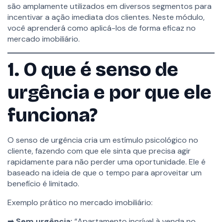
Lano Sites
são amplamente utilizados em diversos segmentos para
Lano CRM Imobiliário
incentivar a ação imediata dos clientes. Neste módulo,
Avaliação
Lano Marketing Digital
você aprenderá como aplicá-los de forma eficaz no
Lano Atende
5 Perguntas
10 minutos
mercado imobiliário.
5
Seção 5: Frequência de
1. O que é senso de
SOBRE
Postagens e
A Lano
Blog
Planejamento de
urgência e por que ele
Política de privacidade
Conteúdo
Termos de uso
funciona?
8
Seção 6: Estratégias
OPORTUNIDADES
O senso de urgência cria um estímulo psicológico no
para Crescimento e
Lano Academy
cliente, fazendo com que ele sinta que precisa agir
Engajamento
Ferramentas Gratuitas
rapidamente para não perder uma oportunidade. Ele é
Carreiras
baseado na ideia de que o tempo para aproveitar um
Parcerias
benefício é limitado.
4
Seção 7: Uso Inteligente
de Hashtags e
Exemplo prático no mercado imobiliário:
CONTATO
Geolocalização
Agendar Demonstração
➡
Sem urgência:
“Apartamento incrível à venda no