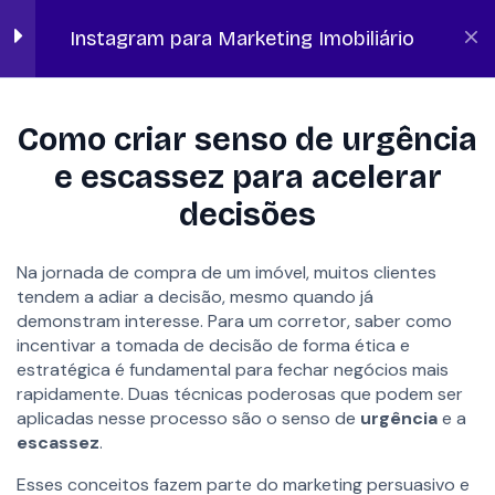
forma atrativa
Instagram para Marketing Imobiliário
10 minutos
Qualidade das fotos e vídeos:
Início
Lano Academy
Marketing Digital Imobiliário
o que fazer e o que evitar
Como criar senso de urgência
10 minutos
e escassez para acelerar
Descrições persuasivas:
decisões
como criar legendas que
vendem
10 minutos
Na jornada de compra de um imóvel, muitos clientes
tendem a adiar a decisão, mesmo quando já
Como criar senso de urgência
demonstram interesse. Para um corretor, saber como
e escassez para acelerar
incentivar a tomada de decisão de forma ética e
FALAR COM ESPECIALISTA
decisões
estratégica é fundamental para fechar negócios mais
10 minutos
rapidamente. Duas técnicas poderosas que podem ser
aplicadas nesse processo são o senso de
urgência
e a
Estratégias para captar leads
escassez
.
via Direct e Link na Bio
SOLUÇÕES
Esses conceitos fazem parte do marketing persuasivo e
15 minutos